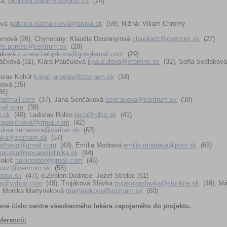
ká,
skalicka.vladimira@post.cz
(24)
ová
gabriela.kucharíková@orava.sk
(59), Nižná: Viliam Chromý
vnová (26), Chynorany: Klaudia Dzuranyiová
claudiadz@centrum.sk
(27)
ris.pontes@centrum.sk
(28)
jaková
zuzana.babjakova@googlemail.com
(29)
čková (31), Klára Paučulová
kpauculova@stonline.sk
(32), Soňa Sedláková
oslav Kohút
kohut.jaroslav@zoznam.sk
(34)
nová (35)
36)
hotmail.com
(37), Jana Senčáková
sencakova@centrum.sk
(38)
ail.com
(39)
o.sk
(40), Ladislav Rolko
laco@rolko.sk
(41)
vajanickova@gmail.com
(42)
drea.kertesova@caritas.sk
(63)
enka@zoznam.sk
(57)
vathova@gmail.com
(43), Emília Modravá
emilia.modrava@post.sk
(65)
acova@novapoliklinika.sk
(44)
Bakič
bakicpeter@gmail.com
(46)
torvt@centrum.sk
(58)
box.sk
(47), o.Zvolen:Dudince: Jozef Strelec (61)
va@yahoo.com
(48), Trojáková Slávka
trojakovaslavka@stonline.sk
(49), Má
, Monika Martyneková
martynekova@zoznam.sk
(60)
lené číslo centra všeobecného lekára zapojeného do projektu.
ferencii: