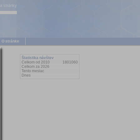
a stránky
O stránke
Štatistika návštev
Celkom od 2010
1801060
Celkom za 2026
Tento mesiac
Dnes