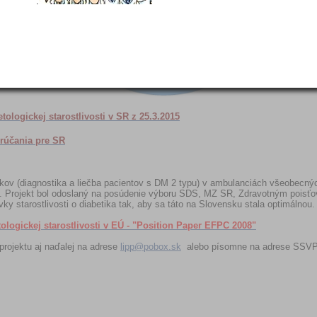
.
Európs
Diabeti
Index 2
ologickej starostlivosti v SR z 25.3.2015
orúčania pre SR
etikov (diagnostika a liečba pacientov s DM 2 typu) v ambulanciách všeobecný
9. Projekt bol odoslaný na posúdenie výboru SDS, MZ SR, Zdravotným poisť
ky starostlivosti o diabetika tak, aby sa táto na Slovensku stala optimálnou.
logickej starostlivosti v EÚ - "Position Paper EFPC 2008"
projektu aj naďalej na adrese
lipp@pobox.sk
alebo písomne na adrese SSV