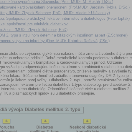
tabolického syndrómu na Slovensku (Prof. MUDr. M. Mokáň, DrSc.)
ralizované kardiovaskulární onemocnení (Prof.MUDr. Jaroslav Rybka, DrSc.)
ritmy (MUDr. Zbynek Schroner, PhD., MUDr. Vladimír Uličiansky)
pu. Spolupráca praktických lekárov, internistov a diabetológov (Peter Lipták)
kej spoločnosti pre edukáciu diabetikov
 možnosti (MUDr. Zbynek Schroner, PhD)
 DM 2. typu s inzulínom detemir a bifázickým inzulínom aspart (Z.Schroner)
mocou vplyvu na inkretíny (Doc. MUDr. Katarína Rašlová, CSc.)
rancie alebo so zvýšenou glykémiou nalačno môže zmena životného štýlu pre
nástup ochorenia oddialiť. Dobrá metabolická kontrola pacientov s diabetes m
sť mikrovaskulárnych komplikácií a kardiovaskulárnych príhod. Udržanie
ypu vyžaduje zodpovedajúcu liečbu inzulínom v kombinácii s diabetickou diét
vými opatreniami odborné diétne poradenstvo, zníženie nadváhy a zvýšenie fy
ického lekára. Súčasne hneď od začiatku stanovenia diagnózy DM 2. typu je
rmín je liekom prvej voľby u diabetikov 2. typu, pretože preukázateľne znižu
zarizujúcim lekárom pre liečbu diabetikov 1.typu diabetológ, pre diabetikov 2.
 internista alebo diabetológ. Odporúčané liečebné ciele u diabetes mellitus 2.
y TK a plazmatických lipidov sú u diabetikov prísnejšie.