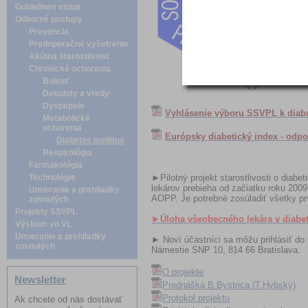
Guidelines vstup
Odborné postupy
Prevencia
Predoperačné vyšetrenie
Akútna starostlivosť
Chronické ochorenia
Bolesť
Dekubity a vredy
Dyspepsie
Vyhlásenie výboru SSVPL k diabet
Metabolické
ochorenia
Európsky diabetický index - odp
Diabetes mellitus
Respirológia
Farmakológia
Technológie
►Pilotný projekt starostlivosti o diab
lekárov prebieha od začiatku roku 200
Umieranie a prehliadky
AOPP. Je potrebné zosúladiť všetky prv
zosnulých
Projekty SSVPL
►Úloha všeobecného lekára v diabeto
Výskum vo VL
Umieranie a prehliadky
► Noví účastníci sa môžu prihlásiť do 
zosnulých
Námestie SNP 10, 814 66 Bratislava.
O projekte
Newsletter
Prednáška B.Bystrica (T.Hybský)
Protokol projektu
Ak chcete od nás dostávať