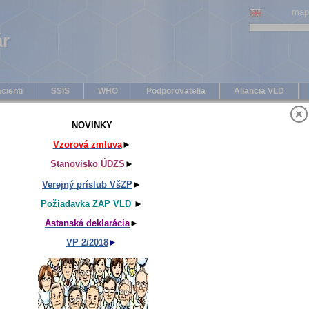
map
ár
ár
cienti
SSIS
WHO
Podporovatelia
Aliancia VLD
NOVINKY
Vzorová zmluva
►
Stanovisko ÚDZS
►
Verejný príslub VšZP
►
Požiadavka ZAP VLD
►
Astanská deklarácia
►
VP 2/2018
►