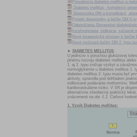
Prevalencia diabetes mellitus a me
Diabetes mellitus - komplexní gene
Diagnostika DM a komplikácií, algo
Projekt diagnostiky a liečby DM II.ty
Odporúčania Slovenskej diabetologic
Inzulínoterapia, indikácie, súčasné
Nové terapeutické prístupy k liečbe
Nové možnosti liečby DM 2. typu po
►
DIABETES MELLITUS
U jedincov s poruchou glukózovej tole
plnému rozvoju diabetes mellitus alebo 
1. aj 2. typu znižuje výskyt a závažno
normoglykémie u diabetes mellitus 1. t
diabetes mellitus 2. typu musia byť pr
aktivity, spravidla pod dohľadom prakt
indikované podávanie metformínu. Metfo
kardiovaskulárne riziko. V SR je dispen
alternatívne všeobecný praktický lekár,
znázornené na obr. č.2. Cieľové hodnot
1. Vznik Diabetes mellitus: