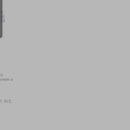
ky
cký
014
ch
ovniam a
PL SLS,