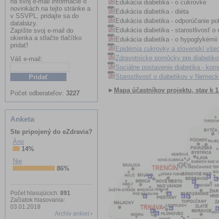
na svoj e-mail informácie o
Edukácia diabetika - o cukrovke
novinkách na tejto stránke a
Edukácia diabetika - diéta
v SSVPL, pridajte sa do
Edukácia diabetika - odporúčanie po
databázy.
Edukácia diabetika - starostlivosť o
Zapíšte svoj e-mail do
okienka a stlačte tlačítko
Edukácia diabetika - o hypoglykémii
pridať!
Epidémia cukrovky a slovenskí všeo
Zdravotnícke pomôcky pre diabetikov
Váš e-mail:
Sociálne postavenie diabetika - ko
Starostlivosť o diabetikov v Nemeck
Meno:
►
Mapa účastníkov projektu, stav k 1
Počet odberateľov:
3227
Anketa
Ste pripojený do eZdravia?
Áno
14%
Nie
86%
Počet hlasujúcich:
891
Začiatok hlasovania:
03.01.2018
Archív ankiet