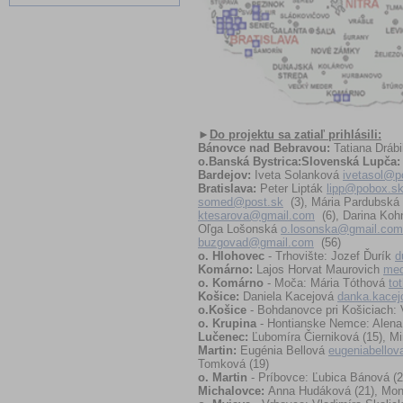
►
Do projektu sa zatiaľ prihlásili:
Bánovce nad Bebravou:
Tatiana Dráb
o.Banská Bystrica:Slovenská Lupča:
Bardejov:
Iveta Solanková
ivetasol@p
Bratislava:
Peter Lipták
lipp@pobox.s
somed@post.sk
(3), Mária Pardubská 
ktesarova@gmail.com
(6), Darina Ko
Oľga Lošonská
o.losonska@gmail.com
buzgovad@gmail.com
(56)
o. Hlohovec
- Trhovište: Jozef Ďurík
d
Komárno:
Lajos Horvat Maurovich
me
o. Komárno
- Moča: Mária Tóthová
to
Košice:
Daniela Kacejová
danka.kace
o.Košice
- Bohdanovce pri Košiciach:
o. Krupina
- Hontianske Nemce: Alen
Lučenec:
Ľubomíra Čierniková (15), M
Martin:
Eugénia Bellová
eugeniabello
Tomková (19)
o. Martin
- Príbovce: Ľubica Bánová (2
Michalovce:
Anna Hudáková (21), Moni