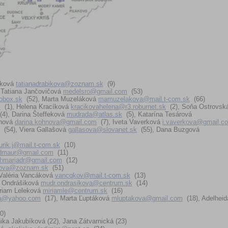
iková
tatianadrabikova@zoznam.sk
(9)
Tatiana Jančovičová
medelsro@gmail.com
(53)
obox.sk
(52), Marta Muzeláková
mamuzelakova@mail.t-com.sk
(66)
k
(1), Helena Kracíková
kracikovahelena@r3.roburnet.sk
(2), Soňa Ostrovsk
(4), Darina Šteffeková
mudrada@atlas.sk
(5), Katarína Tesárová
hnová
darina.kohnova@gmail.com
(7), Iveta Vaverková
i.vaverkova@gmail.c
(54), Viera Gallašová
gallasova@slovanet.sk
(55), Dana Buzgová
urik.j@mail.t-com.sk
(10)
dmaur@gmail.com
(11)
thmariadr@gmail.com
(12)
jova@zoznam.sk
(51)
 Valéria Vancáková
vancqkov@mail.t-com.sk
(13)
a Ondrášiková
mudr.ondrasikova@centrum.sk
(14)
iriam Leleková
miriamle@centrum.sk
(16)
va@yahoo.com
(17), Marta Ľuptáková
mluptakova@gmail.com
(18), Adelheid
0)
ka Jakubíková (22), Jana Zátvarnická (23)