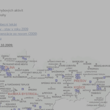
hybových aktivít
 nohy
becní lekári
 - stav v roku 2009
mpenzácie po novom (2009)
u
.10.2009: