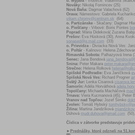
o. Myjava
- Vrbovce: Vladimíra Skalic
Nováky:
Nikolaj Fomincev (25)
Nová Baňa:
Dagmar Valachová (62)
Orava:
Námestovo: Gabriela Kucharík
viliam.chromy@centrum.sk
(64)
o. Partizánske
- Skačany: Dagmar Hla
o. Piešťany
- Vrbové: Boris Pontes
bo
Poprad:
Mária Dideková( Zuzana Bab
Prešov:
Eva Húsková (30), Anna Kvoká
sonased@g.mail.com
(33)
o. Prievidza
- Diviacka Nová Ves: Jar
o. Poltár
- Kalinovo: Helena Zdechova
Rimavská Sobota:
Palhazyová Irena (
Senec:
Jana Bendová
jana_bendova@
Snina:
Peter Makara
peter.makara@gm
Strečno:
Helena Rolková
helena@rolk
Spišské Podhradie:
Eva Janíčková
e
Spišská Nová Ves:
Richard Progner
an
Svätý Jur:
Lenka Cisarová
cisarova.l
Šamorín:
Adéla Horváthová
adela.hor
Topolčany:
Michaela Macháčová
mach
Trnava:
Viera Kucmanová (45), Peter 
Vranov nad Topľou:
Jozef Šimko
dok
Zvolen:
Tomáš Hybský
tomhybsky@po
Žilina:
Martina Jandzíková
mjandziko
Dúhová
mudr.duhova@gmail.com
(50)
Číslica v zátvorke predstavuje pride
►
Prednášky, ktoré odzneli na 51.kon