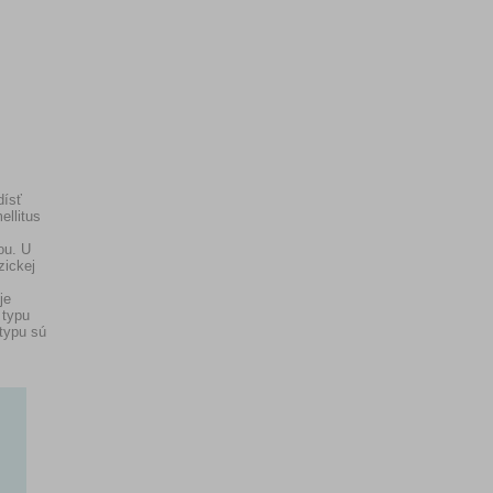
dísť
ellitus
ou. U
zickej
je
 typu
 typu sú