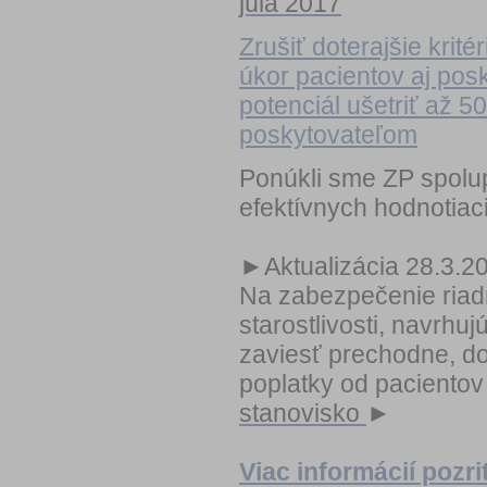
júla 2017
Zrušiť doterajšie kritér
úkor pacientov aj posk
potenciál ušetriť až 5
poskytovateľom
Ponúkli sme ZP spolu
efektívnych hodnotiaci
►Aktualizácia 28.3.2
Na zabezpečenie riad
starostlivosti, navrh
zaviesť prechodne, d
poplatky od pacientov
stanovisko
►
Viac informácií pozr