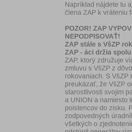
Napríklad nájdete tu a
člena ZAP k vráteniu f
POZOR! ZAP VYPOV
NEPODPISOVAŤ!
ZAP stále s VšZP ro
ZAP - áci držia spolu
ZAP, ktorý združuje v
zmluvu s VšZP z dôvod
rokovaniach. S VšZP 
preukázať, že VšZP o
starostlivosti svojim
a UNION a namiesto t
poistencov do zisku. Pr
zodpovedných úradník
všetkých o zjednotenie
odstúpil generálny ria