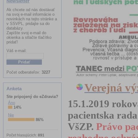
Newsletter
Ak chcete od nás dostávať
na svoj e-mail informácie o
novinkách na tejto stránke a
v SSVPL, pridajte sa do
databázy.
Zapíšte svoj e-mail do
okienka a stlačte tlačítko
pridať!
Váš e-mail:
Meno:
Počet odberateľov:
3227
Verejná vý
Anketa
Ste pripojený do eZdravia?
15.1.2019 rokov
Áno
14%
pacientska rada
Nie
86%
VšZP.
Právo pa
Počet hlasujúcich:
891