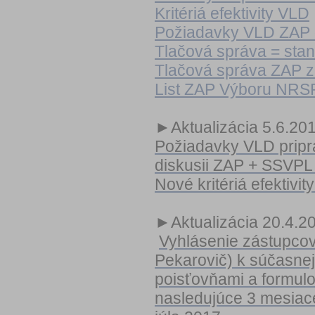
Kritériá efektivity VLD
Požiadavky VLD ZAP d
Tlačová správa = sta
Tlačová správa ZAP z
List ZAP Výboru NRSR
►Aktualizácia 5.6.20
Požiadavky VLD pripr
diskusii ZAP + SSVP
Nové kritériá efektivi
►Aktualizácia 20.4.2
Vyhlásenie zástupcov
Pekarovič) k súčasnej
poisťovňami a formulo
nasledujúce 3 mesiac