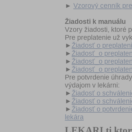
►
Vzorový cenník pr
Žiadosti k manuálu
Vzory žiadosti, ktoré 
Pre preplatenie už vy
►
Žiadosť o preplaten
►
Žiadosť_o preplaten
►
Žiadosť_o preplate
►
Žiadosť_o preplaten
Pre potvrdenie úhrady
výdajom v lekárni:
►
Žiadosť o schválen
►
Žiadosť o schválen
►
Žiadosť o potvrden
lekára
LEKARI,ti ktor