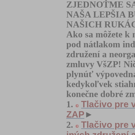
ZJEDNOŤME SA
NAŠA LEPŠIA B
NAŠICH RUKÁC
Ako sa môžete k 
pod nátlakom ind
združení a neorg
zmluvy VšZP! Nič
plynúť výpovedná
kedykoľvek stiah
konečne dobré zm
Tlačivo pre
1.
ZAP
►
Tlačivo pre
2.
iných združení 