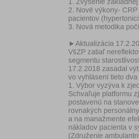
1. Zvýšenie základnej
2. Nové výkony- CRP a
pacientov (hypertonici,
3. Nová metodika počí
►Aktualizácia 17.2.2
VšZP zatiaľ nereflekt
segmentu starostlivos
17.2.2018 zasadal výb
vo vyhlásení tieto dva
1. Výbor vyzýva k zje
Schvaľuje platformu z
postavenú na stanove
rovnakých personálnyc
a na manažmente efek
nákladov pacienta v s
(Združenie ambulantn