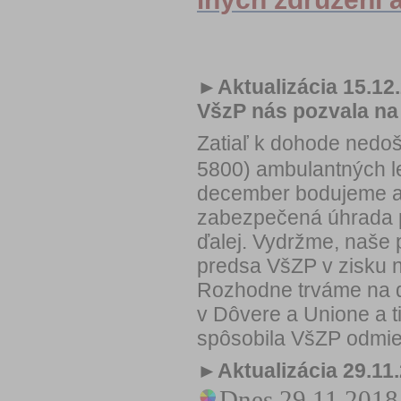
►Aktualizácia 15.12
VšzP nás pozvala na 
Zatiaľ k dohode nedoš
5800) ambulantných l
december bodujeme a
zabezpečená úhrada p
ďalej. Vydržme, naše
predsa VšZP v zisku 
Rozhodne trváme na do
v Dôvere a Unione a t
spôsobila VšZP odmie
►Aktualizácia 29.11
Dnes 29.11.2018