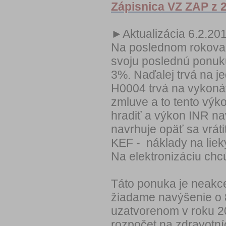
Zápisnica VZ ZAP z 2
►Aktualizácia 6.2.20
Na poslednom rokovan
svoju poslednú ponuk
3%. Naďalej trvá na j
H0004 trvá na vykonáv
zmluve a to tento výk
hradiť a výkon INR na
navrhuje opäť sa vrát
KEF - náklady na lieky
Na elektronizáciu chcú
Táto ponuka je neakc
žiadame navýšenie o 
uzatvorenom v roku 201
rozpočet na zdravotní