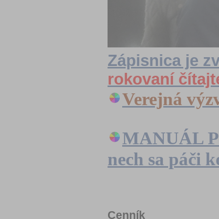
Zápisnica je z
rokovaní čítaj
Verejná výz
MANUÁL 
nech sa páči k
Cenník