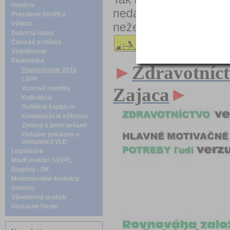
História
nedajme sa zlomiť,
Prezidenti SSVPLx
Výborx
nežerme sa sami až n
Dozorná radax
Členské schôdze
Vzdelávanie
Ekonomika
►
Zdravotníct
Financovanie 2018
LSPP
Zajaca
►
Vzorové cenníky
Kalkulácie
Definícia kapitácie
Katalogizácia výkonov
Zmluvy s poisťovňami
Fiskálne pokladne v
ambulancii VLD
Legislatíva
Mladí praktici SSVPL
Regióny - SK
Medzinárodné kontakty
Stanovy
Všeobecný praktik
Diskusné fórum