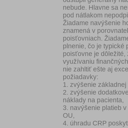
nebude. Hlavne sa nen
pod nátlakom nepodpi
Žiadame navýšenie ho
znamená v porovnateľn
poisťovniach. Žiadam
plnenie, čo je typické
poisťovne je dôležité,
využívaniu finančných
nie zahltiť ešte aj e
požiadavky:
1. zvýšenie základnej 
2. zvýšenie dodatkovej
náklady na pacienta,
3. navýšenie platieb v
OU,
4. úhradu CRP poskyt