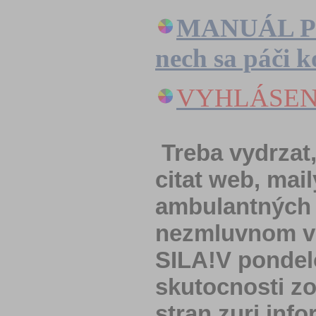
MANUÁL 
nech sa páči k
VYHLÁSENIE
Treba vydrzat,
citat web, mai
ambulantných l
nezmluvnom vz
SILA!V pondel
skutocnosti zo
stran zuri inf