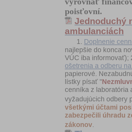
vyrovnať financov
poisťovní.
Jednoduchý n
ambulanciách
1.
Doplnenie cenn
najlepšie do konca n
VÚC iba informovať); 
ošetrenia a odberu na
papierové. Nezabudnú
lístky písať "
Nezmluvn
cenníka z laboratória
vyžadujúcich odbery 
všetkými účtami posi
zabezpečili úhradu z
zákonov
.