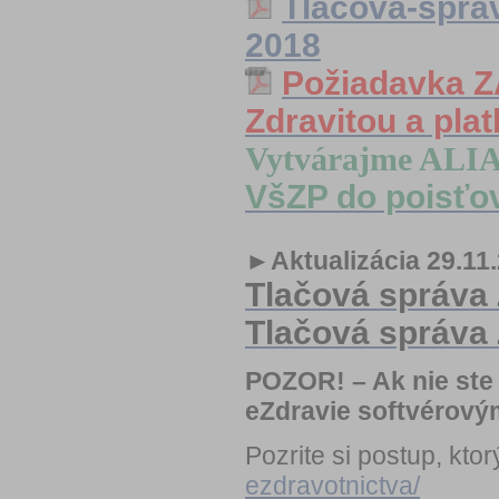
Tlacova-sprav
2018
Požiadavka Z
Zdravitou a pla
V
ytvárajme ALI
VšZP do poisť
►Aktualizácia 29.11
Tlačová spr
áva
Tlačová správ
POZOR! – Ak nie ste
eZdravie softvérový
Pozrite si postup, kt
ezdravotnictva/