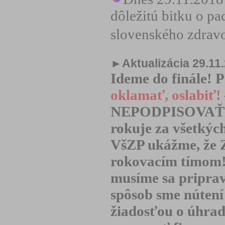
dôležitú bitku o pa
slovenského zdravot
►Aktualizácia 29.11
Ideme do finále
oklamať, oslabiť!
NEPODPISOVAŤ! 
rokuje za všetkýc
VšZP ukážme, že Z
rokovacím tímom!
musíme sa pripra
spôsob sme nútení
žiadosťou o úhrad