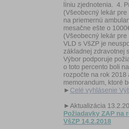
líniu zjednotenia. 4.
(Všeobecný lekár pre 
na priemernú ambulan
mesačne ešte o 1000
(Všeobecný lekár pre 
VLD s VšZP je neuspo
základnej zdravotnej s
Výbor podporuje poži
o toto percento boli 
rozpočte na rok 2018 
memorandum, ktoré bo
►
Celé vyhlásenie Vý
►Aktualizácia 13.2.2
Požiadavky ZAP na r
VšZP 14.2.2018