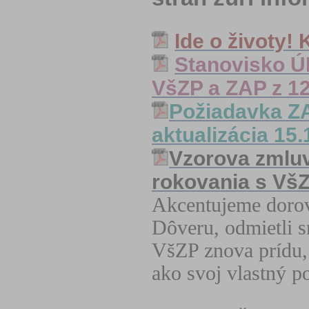
Ide o životy! 
Stanovisko Ú
VšZP a ZAP z 12
Požiadavka Z
aktualizácia 15
Vzorova zmlu
rokovania s Vš
Akcentujeme doro
Dôveru, odmietli s
VšZP znova prídu,
ako svoj vlastný p