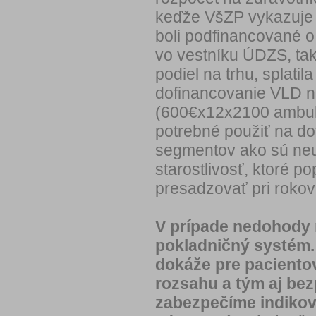
keďže VšZP vykazuje 
boli podfinancované 
vo vestníku ÚDZS, ta
podiel na trhu, splati
dofinancovanie VLD n
(600€x12x2100 ambula
potrebné použiť na d
segmentov ako sú neuro
starostlivosť, ktoré 
presadzovať pri rokov
V prípade nedohody 
pokladničný systém.
dokáže pre paciento
rozsahu a tým aj bez
zabezpečíme indikov