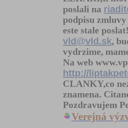
riadi
poslali na
podpisu zmluvy
este stale posla
vld@vld.sk
, b
vydrzime, mame
Na web www.vpl
http://liptakpe
CLANKY,co nezm
znamena. Citan
Pozdravujem Pe
Verejná výz