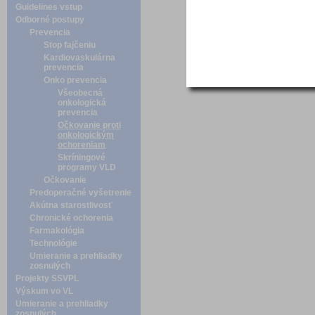
Guidelines vstup
Odborné postupy
Prevencia
Stop fajčeniu
Kardiovaskulárna
prevencia
Onko prevencia
Všeobecná
onkologická
prevencia
Očkovanie proti
onkologickým
ochoreniam
Skríningové
programy VLD
Očkovanie
Predoperačné vyšetrenie
Akútna starostlivosť
Chronické ochorenia
Farmakológia
Technológie
Umieranie a prehliadky
zosnulých
Projekty SSVPL
Výskum vo VL
Umieranie a prehliadky
zosnulých