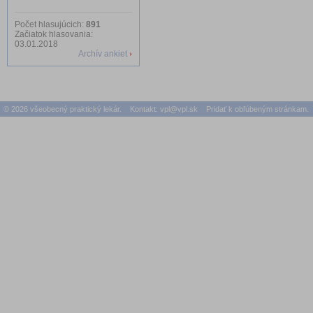
Počet hlasujúcich:
891
Začiatok hlasovania:
03.01.2018
Archív ankiet
© 2026 všeobecný praktický lekár. Kontakt:
vpl@vpl.sk
Pridať k obľúbeným stránkam.