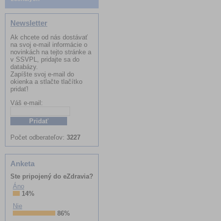
Newsletter
Ak chcete od nás dostávať
na svoj e-mail informácie o
novinkách na tejto stránke a
v SSVPL, pridajte sa do
databázy.
Zapíšte svoj e-mail do
okienka a stlačte tlačítko
pridať!
Váš e-mail:
Meno:
Počet odberateľov:
3227
Anketa
Ste pripojený do eZdravia?
Áno
14%
Nie
86%