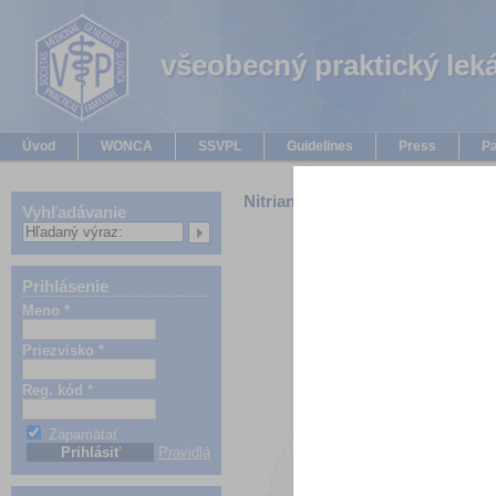
všeobecný praktický lek
všeobecný praktický lek
Úvod
WONCA
SSVPL
Guidelines
Press
Pa
Nitriansky VÚC
Vyhľadávanie
Prihlásenie
Meno *
Priezvisko *
Reg. kód *
Zapamätať
Pravidlá