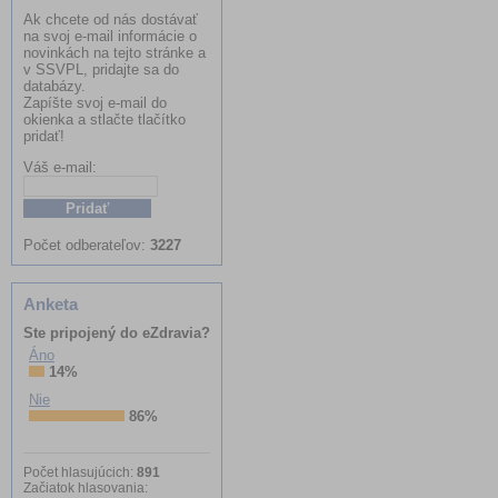
Ak chcete od nás dostávať
na svoj e-mail informácie o
novinkách na tejto stránke a
v SSVPL, pridajte sa do
databázy.
Zapíšte svoj e-mail do
okienka a stlačte tlačítko
pridať!
Váš e-mail:
Meno:
Počet odberateľov:
3227
Anketa
Ste pripojený do eZdravia?
Áno
14%
Nie
86%
Počet hlasujúcich:
891
Začiatok hlasovania: