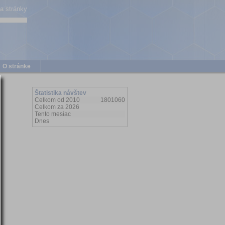
a stránky
O stránke
Štatistika návštev
Celkom od 2010
1801060
Celkom za 2026
Tento mesiac
Dnes