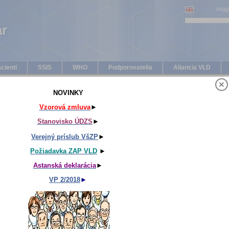
map
ár
ár
cienti
SSIS
WHO
Podporovatelia
Aliancia VLD
NOVINKY
LS, Bojnice, 21.-23.10. 2010►
Vzorová zmluva
►
Stanovisko ÚDZS
►
Verejný príslub VšZP
►
Požiadavka ZAP VLD
►
Astanská deklarácia
►
VP 2/2018
►