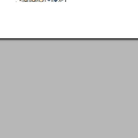
.
predošlá
ďalšia 