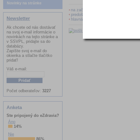
Novinky na stránke
na začiatok
predošlá stránka
Newsletter
hlavná stránka archívu
Ak chcete od nás dostávať
na svoj e-mail informácie o
novinkách na tejto stránke a
v SSVPL, pridajte sa do
databázy.
Zapíšte svoj e-mail do
okienka a stlačte tlačítko
pridať!
Váš e-mail:
Meno:
Počet odberateľov:
3227
Anketa
Ste pripojený do eZdravia?
Áno
14%
Nie
86%