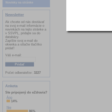
Novinky na stránke
Newsletter
Ak chcete od nás dostávať
na svoj e-mail informácie o
novinkách na tejto stránke a
v SSVPL, pridajte sa do
databázy.
Zapíšte svoj e-mail do
okienka a stlačte tlačítko
pridať!
Váš e-mail:
Meno:
Počet odberateľov:
3227
Anketa
Ste pripojený do eZdravia?
Áno
14%
Nie
86%