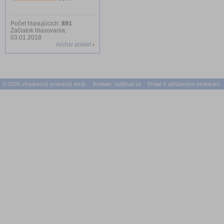
Počet hlasujúcich:
891
Začiatok hlasovania:
03.01.2018
Archív ankiet
© 2026 všeobecný praktický lekár. Kontakt:
vpl@vpl.sk
Pridať k obľúbeným stránkam.