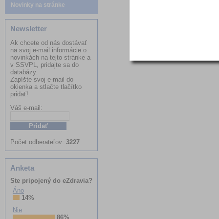
Novinky na stránke
Newsletter
Ak chcete od nás dostávať
na svoj e-mail informácie o
novinkách na tejto stránke a
v SSVPL, pridajte sa do
databázy.
Zapíšte svoj e-mail do
okienka a stlačte tlačítko
pridať!
Váš e-mail:
Meno:
Počet odberateľov:
3227
Anketa
Ste pripojený do eZdravia?
Áno
14%
Nie
86%