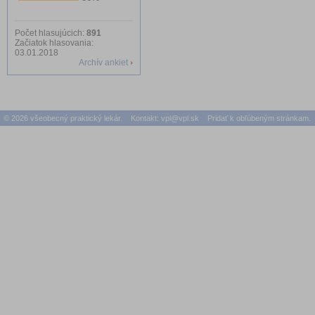
Počet hlasujúcich:
891
Začiatok hlasovania:
03.01.2018
Archív ankiet
© 2026 všeobecný praktický lekár. Kontakt:
vpl@vpl.sk
Pridať k obľúbeným stránkam.