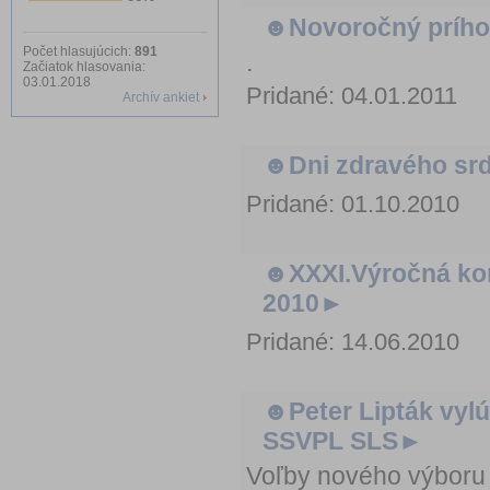
☻Novoročný prího
Počet hlasujúcich:
891
.
Začiatok hlasovania:
03.01.2018
Pridané: 04.01.2011
Archív ankiet
☻Dni zdravého sr
Pridané: 01.10.2010
☻XXXI.Výročná kon
2010►
Pridané: 14.06.2010
☻Peter Lipták vyl
SSVPL SLS►
Voľby nového výbor