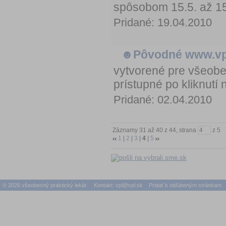
spôsobom 15.5. až 15.
Pridané: 19.04.2010
☻Pôvodné www.vp
vytvorené pre všeobe
prístupné po kliknutí
Pridané: 02.04.2010
Záznamy 31 až 40 z 44, strana
z 5
1
|
2
|
3
|
4
|
5
© 2026 všeobecný praktický lekár. Kontakt:
vpl@vpl.sk
Pridať k obľúbeným stránkam.