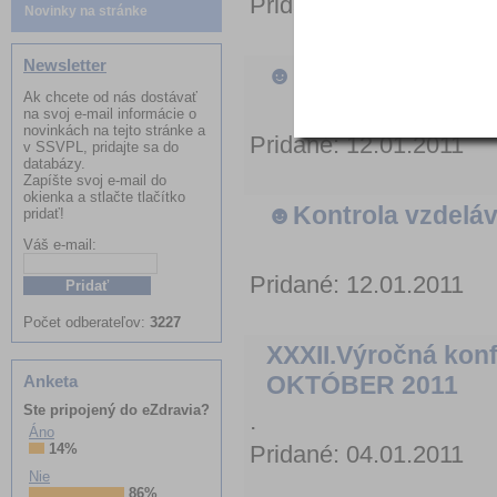
Pridané: 03.02.2011
Novinky na stránke
Newsletter
☻Naše vzdelávacie
Ak chcete od nás dostávať
na svoj e-mail informácie o
novinkách na tejto stránke a
Pridané: 12.01.2011
v SSVPL, pridajte sa do
databázy.
Zapíšte svoj e-mail do
okienka a stlačte tlačítko
☻Kontrola vzdelá
pridať!
Váš e-mail:
Pridané: 12.01.2011
Meno:
Počet odberateľov:
3227
XXXII.Výročná konf
OKTÓBER 2011
Anketa
Ste pripojený do eZdravia?
.
Áno
14%
Pridané: 04.01.2011
Nie
86%